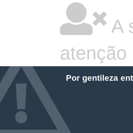
A 
atenção
Por gentileza en