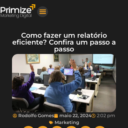
Nosso Trabalho
Gestor de Tráfego Pago
Criação de Sites Profissionais
Como fazer um relatório
eficiente? Confira um passo a
passo
Rodolfo Gomes
maio 22, 2024
2:02 pm
Marketing