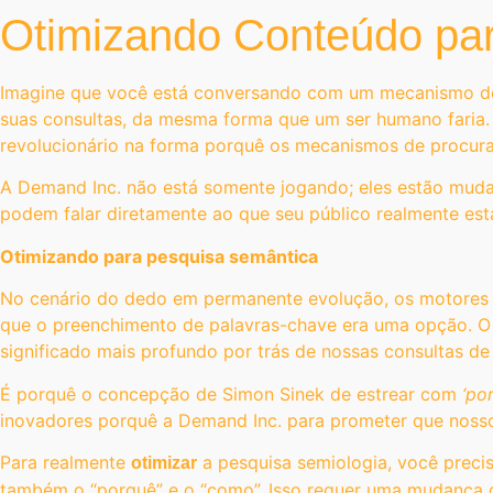
Otimizando Conteúdo pa
Imagine que você está conversando com um mecanismo de p
suas consultas, da mesma forma que um ser humano faria. 
revolucionário na forma porquê os mecanismos de procura
A Demand Inc. não está somente jogando; eles estão mudan
podem falar diretamente ao que seu público realmente est
Otimizando para pesquisa semântica
No cenário do dedo em permanente evolução, os motores 
que o preenchimento de palavras-chave era uma opção. O
significado mais profundo por trás de nossas consultas de
É porquê o concepção de Simon Sinek de estrear com
‘po
inovadores porquê a Demand Inc. para prometer que noss
Para realmente
a pesquisa semiologia, você precis
otimizar
também o “porquê” e o “como”. Isso requer uma mudança d