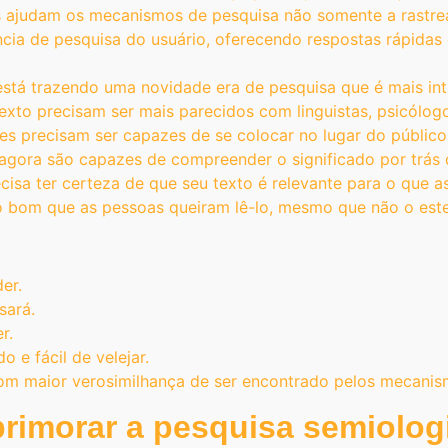
s ajudam os mecanismos de pesquisa não somente a rastre
ência de pesquisa do usuário, oferecendo respostas rápidas
 está trazendo uma novidade era de pesquisa que é mais i
exto precisam ser mais parecidos com linguistas, psicólog
es precisam ser capazes de se colocar no lugar do público
gora são capazes de compreender o significado por trás d
ecisa ter certeza de que seu texto é relevante para o que 
tão bom que as pessoas queiram lê-lo, mesmo que não o es
er.
sará.
r.
o e fácil de velejar.
om maior verosimilhança de ser encontrado pelos mecanism
primorar a pesquisa semiolog