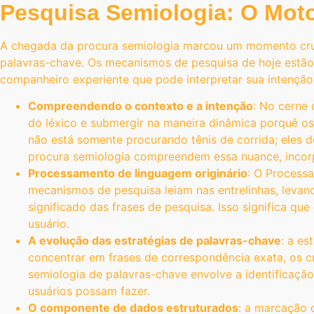
Pesquisa Semiologia: O Mot
A chegada da procura semiologia marcou um momento cruci
palavras-chave. Os mecanismos de pesquisa de hoje estão
companheiro experiente que pode interpretar sua intençã
Compreendendo o contexto e a intenção
: No cerne 
do léxico e submergir na maneira dinâmica porquê o
não está somente procurando tênis de corrida; eles
procura semiologia compreendem essa nuance, incorpo
Processamento de linguagem originário
: O Process
mecanismos de pesquisa leiam nas entrelinhas, levan
significado das frases de pesquisa. Isso significa 
usuário.
A evolução das estratégias de palavras-chave
: a es
concentrar em frases de correspondência exata, os 
semiologia de palavras-chave envolve a identificaç
usuários possam fazer.
O componente de dados estruturados
: a marcação 