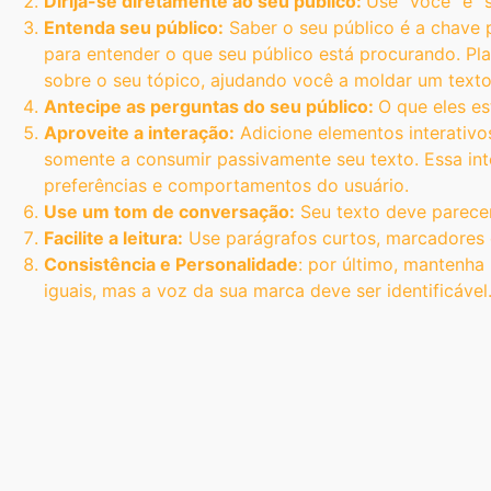
Dirija-se diretamente ao seu público:
Use “você” e “
Entenda seu público:
Saber o seu público é a chave 
para entender o que seu público está procurando. Pl
sobre o seu tópico, ajudando você a moldar um texto
Antecipe as perguntas do seu público:
O que eles e
Aproveite a interação:
Adicione elementos interativos
somente a consumir passivamente seu texto. Essa in
preferências e comportamentos do usuário.
Use um tom de conversação:
Seu texto deve parecer
Facilite a leitura:
Use parágrafos curtos, marcadores e 
Consistência e Personalidade
: por último, mantenha
iguais, mas a voz da sua marca deve ser identificáve