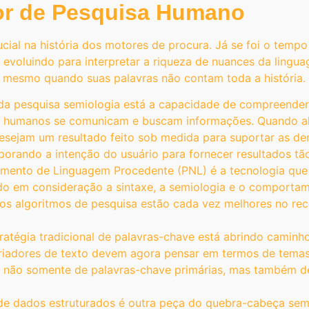
or de Pesquisa Humano
al na história dos motores de procura. Já se foi o temp
 evoluindo para interpretar a riqueza de nuances da ling
o mesmo quando suas palavras não contam toda a história.
da pesquisa semiologia está a capacidade de compreender o
s humanos se comunicam e buscam informações. Quando alg
 desejam um resultado feito sob medida para suportar as 
rando a intenção do usuário para fornecer resultados tão 
amento de Linguagem Procedente (PNL) é a tecnologia que p
do em consideração a sintaxe, a semiologia e o comportam
que os algoritmos de pesquisa estão cada vez melhores no 
tratégia tradicional de palavras-chave está abrindo camin
criadores de texto devem agora pensar em termos de temas
ão não somente de palavras-chave primárias, mas também d
de dados estruturados é outra peça do quebra-cabeça sem