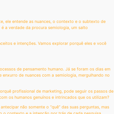
, ele entende as nuances, o contexto e o subtexto de
 é a verdade da procura semiologia, um salto
ceitos e intenções. Vamos explorar porquê eles e você
rocessos de pensamento humano. Já se foram os dias em
e enxurro de nuances com a semiologia, mergulhando no
porquê profissional de marketing, pode seguir os passos de
om os humanos genuínos e intrincados que os utilizam?
e antecipar não somente o “quê” das suas perguntas, mas
o contexto e a intenção por trás de cada pesquisa.