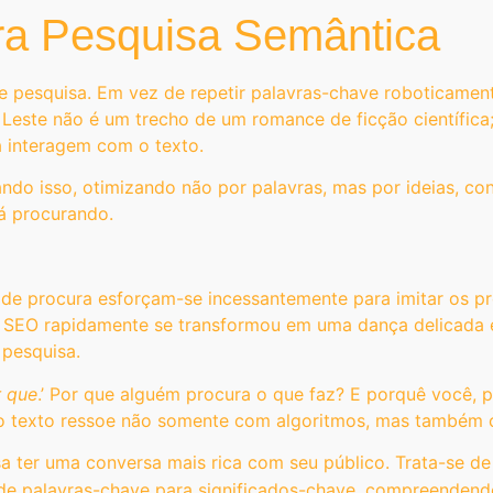
ra Pesquisa Semântica
esquisa. Em vez de repetir palavras-chave roboticamente
Leste não é um trecho de um romance de ficção científica;
 interagem com o texto.
do isso, otimizando não por palavras, mas por ideias, con
á procurando.
de procura esforçam-se incessantemente para imitar os p
 SEO rapidamente se transformou em uma dança delicada 
 pesquisa.
r que
.’ Por que alguém procura o que faz? E porquê você, 
o texto ressoe não somente com algoritmos, mas também c
a ter uma conversa mais rica com seu público. Trata-se d
e palavras-chave para significados-chave, compreendendo 