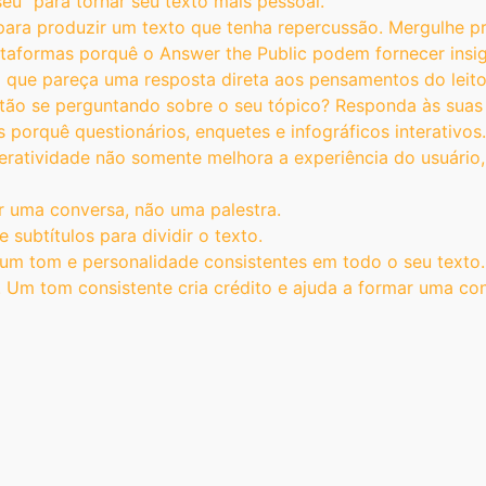
seu” para tornar seu texto mais pessoal.
para produzir um texto que tenha repercussão. Mergulhe p
ataformas porquê o Answer the Public podem fornecer insi
 que pareça uma resposta direta aos pensamentos do leito
stão se perguntando sobre o seu tópico? Responda às sua
 porquê questionários, enquetes e infográficos interativos
teratividade não somente melhora a experiência do usuári
 uma conversa, não uma palestra.
subtítulos para dividir o texto.
 um tom e personalidade consistentes em todo o seu texto.
l. Um tom consistente cria crédito e ajuda a formar uma c