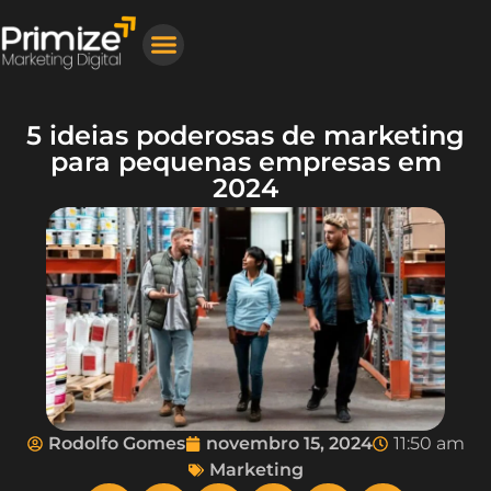
Nosso Trabalho
Gestor de Tráfego Pago
Criação de Sites Profissionais
5 ideias poderosas de marketing
para pequenas empresas em
2024
Rodolfo Gomes
novembro 15, 2024
11:50 am
Marketing