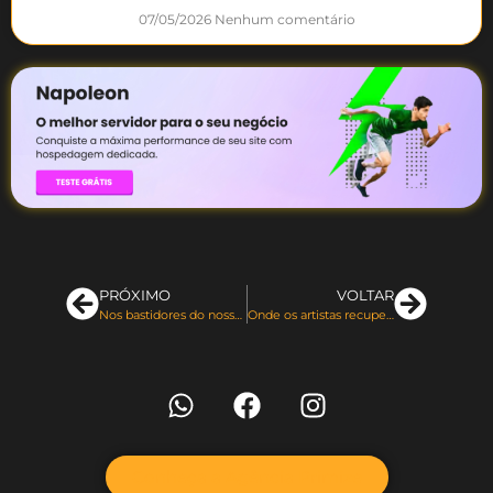
07/05/2026
Nenhum comentário
PRÓXIMO
VOLTAR
Nos bastidores do nosso boletim informativo de marketing interativo
Onde os artistas recuperam sua liberdade criativa
Conheça a Agência Primize