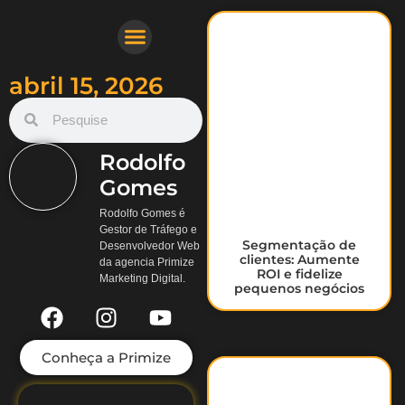
Nosso Trabalho
Gestor de Tráfego Pago
Criação de Sites Profissionais
abril 15, 2026
Rodolfo
Gomes
Rodolfo Gomes é
Gestor de Tráfego e
Segmentação de
Desenvolvedor Web
clientes: Aumente
da agencia Primize
ROI e fidelize
Marketing Digital.
pequenos negócios
Conheça a Primize