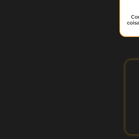
Co
cois