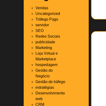
Vendas
Uncategorized
Tráfego Pago
servidor
SEO
Redes Sociais
publicidade
Marketing
Loja Virtual e
Marketplace
hospedagem
Gestão do
Negócio
Gestão de tráfego
estratégias
Desenvolvimento
web
CRM