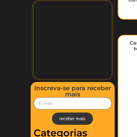
Ce
M
Inscreva-se para receber
mais
receber mais
Categorias