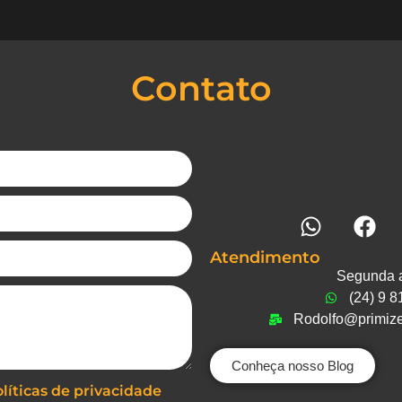
Contato
Atendimento
Segunda 
(24) 9 
Rodolfo@primize
Conheça nosso Blog
líticas de privacidade