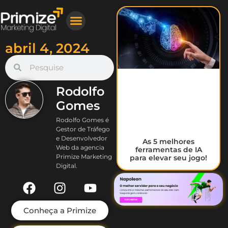
Nosso Trabalho
Gestor de Tráfego Pago
Criação de Sites Profissionais
abril 4, 2024
Rodolfo
Gomes
Rodolfo Gomes é
Gestor de Tráfego
e Desenvolvedor
As 5 melhores
Web da agencia
ferramentas de IA
Primize Marketing
para elevar seu jogo!
Digital.
Conheça a Primize